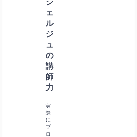
シ
ェ
ル
ジ
ュ
の
講
師
力
実
際
に
ブ
ロ