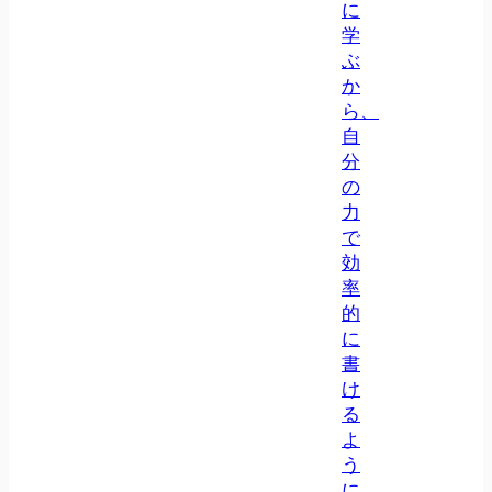
に
学
ぶ
か
ら、
自
分
の
力
で
効
率
的
に
書
け
る
よ
う
に