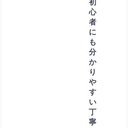
初
心
者
に
も
分
か
り
や
す
い
丁
寧