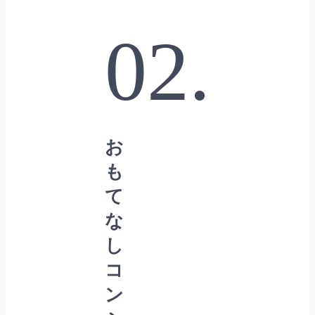
02.
お
も
て
な
し
コ
ン