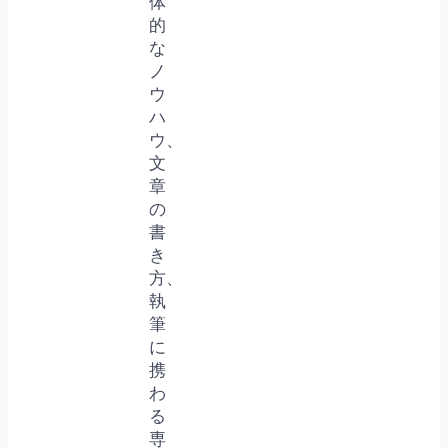
体
的
な
ノ
ウ
ハ
ウ、
文
章
の
書
き
方、
執
筆
に
携
わ
る
専