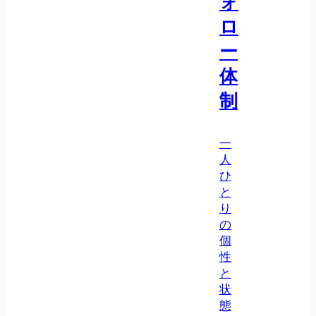
ォ
ロ
ー
体
制
一
人
ひ
と
り
の
個
性
と
状
態