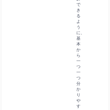
で
き
る
よ
う
に、
基
本
か
ら
一
つ
一
つ
分
か
り
や
す