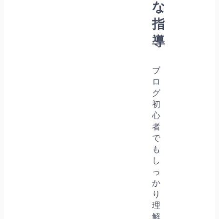
な
指
導
ブ
ロ
グ
初
心
者
で
も
し
っ
か
り
理
解