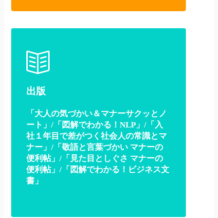
出版
「大人の気づかい＆マナーサクッとノ
ート」/「図解でわかる！NLP」/「入
社１年目で差がつく社会人の常識とマ
ナー」/「敬語と言葉づかい マナーの
便利帖」/「見た目としぐさ マナーの
便利帖」/「図解でわかる！ビジネス文
書」