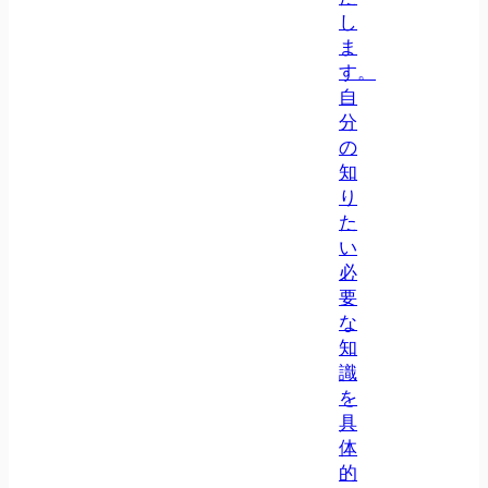
し
ま
す。
自
分
の
知
り
た
い
必
要
な
知
識
を
具
体
的