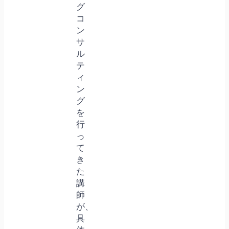
グ
コ
ン
サ
ル
テ
ィ
ン
グ
を
行
っ
て
き
た
講
師
が、
具