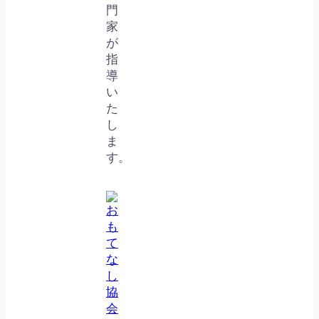
門
家
が
指
導
い
た
し
ま
す。