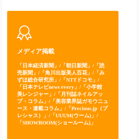
メディア掲載
「日本経済新聞」/「朝日新聞」/「読
売新聞」/「角川出版美人百花」/「み
ずほ総合研究所」/「NTTドコモ」/
「日本テレビnews every」/「小学館
美レンジャー」/「月刊誌ネイルアッ
プ・コラム」/「美容業界誌ガモウニュ
ース・連載コラム」/「Precious.jp（プ
レシャス）」/「UUUM(ウーム)」/
「SHOWROOM(ショールーム)」