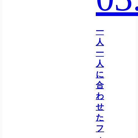
一
人
一
人
に
合
わ
せ
た
フ