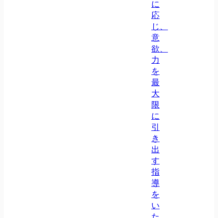
に
応
じ、
意
欲、
力
を
最
大
限
に
引
き
出
す
指
導
を
い
た