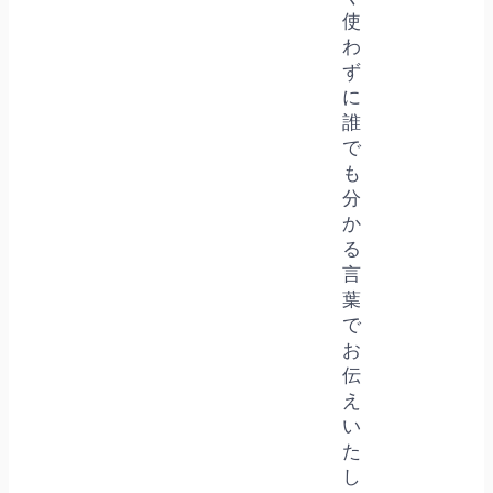
使
わ
ず
に
誰
で
も
分
か
る
言
葉
で
お
伝
え
い
た
し