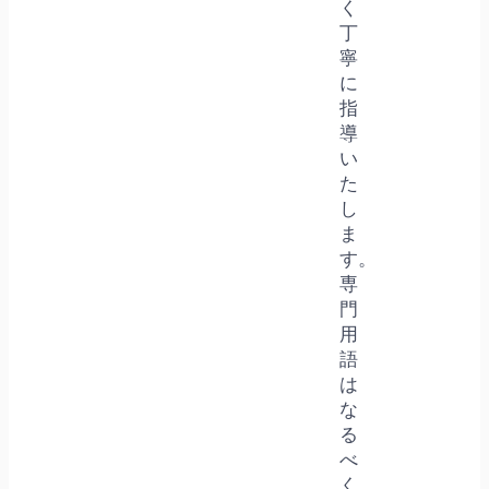
く
丁
寧
に
指
導
い
た
し
ま
す。
専
門
用
語
は
な
る
べ
く